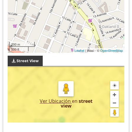
200 m
500 ft
Leaflet
| Wasi - ©
OpenStreetMap
Street View
Ver Ubicación
en
street
view