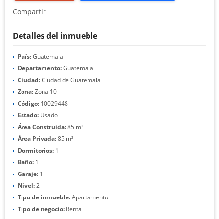
Compartir
Detalles del inmueble
País:
Guatemala
Departamento:
Guatemala
Ciudad:
Ciudad de Guatemala
Zona:
Zona 10
Código:
10029448
Estado:
Usado
Área Construida:
85 m²
Área Privada:
85 m²
Dormitorios:
1
Baño:
1
Garaje:
1
Nivel:
2
Tipo de inmueble:
Apartamento
Tipo de negocio:
Renta