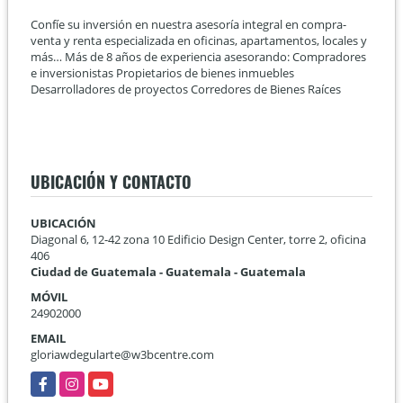
Confíe su inversión en nuestra asesoría integral en compra-
venta y renta especializada en oficinas, apartamentos, locales y
más… Más de 8 años de experiencia asesorando: Compradores
e inversionistas Propietarios de bienes inmuebles
Desarrolladores de proyectos Corredores de Bienes Raíces
UBICACIÓN Y CONTACTO
UBICACIÓN
Diagonal 6, 12-42 zona 10 Edificio Design Center, torre 2, oficina
406
Ciudad de Guatemala - Guatemala - Guatemala
MÓVIL
24902000
EMAIL
gloriawdegularte@w3bcentre.com
Facebook
Instagram
YouTube