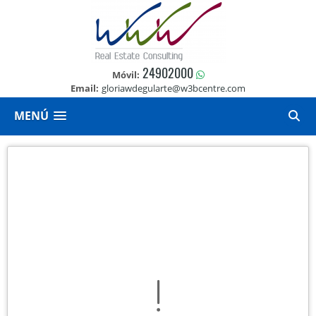
24902000
Móvil:
Email:
gloriawdegularte@w3bcentre.com
MENÚ