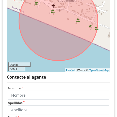
200 m
500 ft
Leaflet
| Wasi - ©
OpenStreetMap
Contacte al agente
*
Nombre
*
Apellidos
*