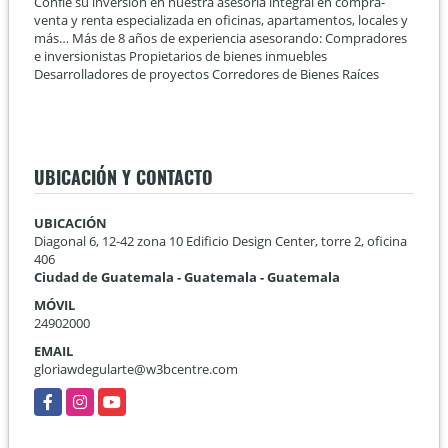
Confíe su inversión en nuestra asesoría integral en compra-
venta y renta especializada en oficinas, apartamentos, locales y
más… Más de 8 años de experiencia asesorando: Compradores
e inversionistas Propietarios de bienes inmuebles
Desarrolladores de proyectos Corredores de Bienes Raíces
UBICACIÓN Y CONTACTO
UBICACIÓN
Diagonal 6, 12-42 zona 10 Edificio Design Center, torre 2, oficina
406
Ciudad de Guatemala - Guatemala - Guatemala
MÓVIL
24902000
EMAIL
gloriawdegularte@w3bcentre.com
Facebook
Instagram
YouTube