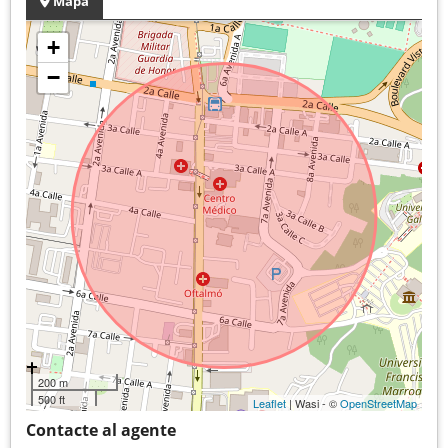
Mapa
+
−
200 m
500 ft
Leaflet
| Wasi - ©
OpenStreetMap
Contacte al agente