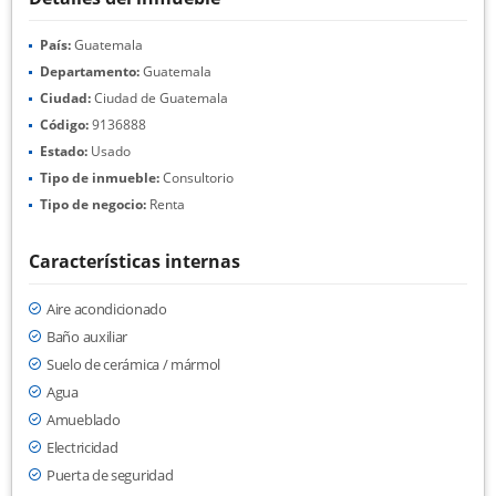
País:
Guatemala
Departamento:
Guatemala
Ciudad:
Ciudad de Guatemala
Código:
9136888
Estado:
Usado
Tipo de inmueble:
Consultorio
Tipo de negocio:
Renta
Características internas
Aire acondicionado
Baño auxiliar
Suelo de cerámica / mármol
Agua
Amueblado
Electricidad
Puerta de seguridad