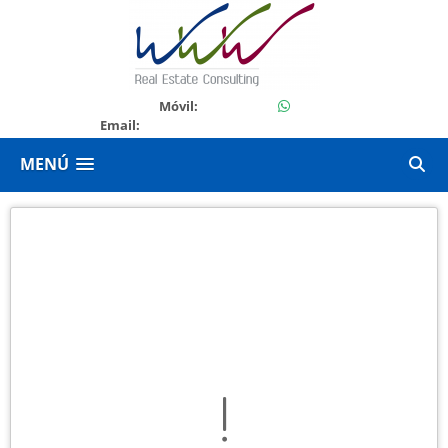
24902000
Móvil:
Email:
gloriawdegularte@w3bcentre.com
MENÚ