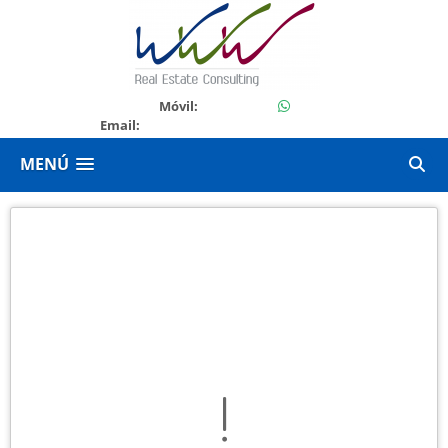
24902000
Móvil:
Email:
gloriawdegularte@w3bcentre.com
MENÚ