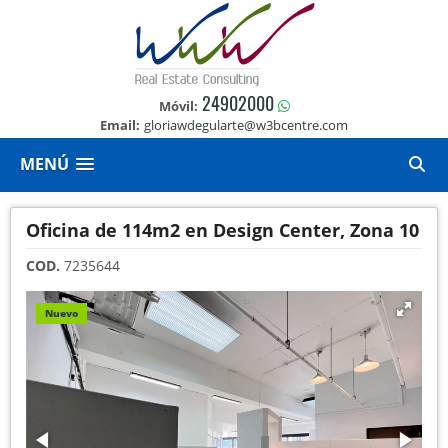
24902000
Móvil:
Email:
gloriawdegularte@w3bcentre.com
MENÚ
Oficina de 114m2 en Design Center, Zona 10
COD.
7235644
Nuevo