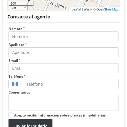
200 m
500 ft
Leaflet
| Wasi - ©
OpenStreetMap
Contacte al agente
*
Nombre
*
Apellidos
*
Email
*
Teléfono
▼
Comentarios
Acepto recibir información sobre ofertas inmobiliarias
Enviar formulario