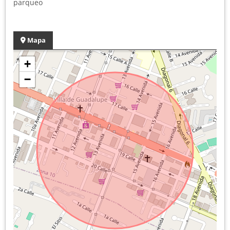
parqueo
Mapa
+
−