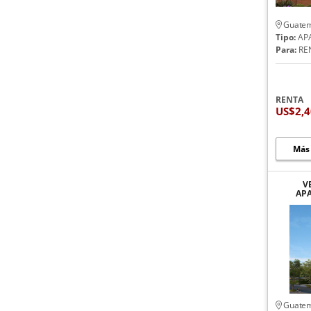
Guatem
Tipo:
AP
Para:
RE
RENTA
US$2,
Más
V
AP
EDIFI
Guatem