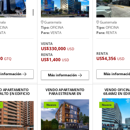
ala
Guatemala
Guatemala
CINA
Tipo:
OFICINA
Tipo:
OFICINA
NTA
Para:
VENTA
Para:
RENTA
VENTA
US$330,000
USD
RENTA
RENTA
00
US$4,356
GTQ
USD
US$1,400
USD
 información
Más informaci
Más información
O APARTAMENTO
VENDO APARTAMENTO
VENDO OFICIN
 ALTO EN EDIFICIO
PARA ESTRENAR EN
68.46M2 EN EDI
 MARÍA, ZONA 10
EDIFICIO ASTORGA
DESIGN CENTER,
10
o
Nuevo
Nuevo