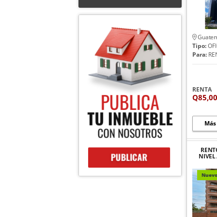
Guatem
Tipo:
OFI
Para:
RE
RENTA
Q85,0
Más
RENT
NIVEL
SANTA
Nuev