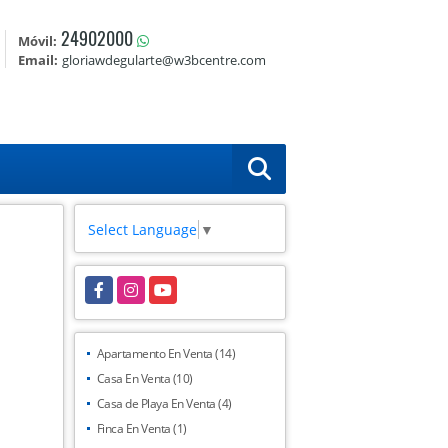
24902000
Móvil:
Email:
gloriawdegularte@w3bcentre.com
Select Language
▼
Facebook
Instagram
YouTube
Apartamento En Venta (14)
Casa En Venta (10)
Casa de Playa En Venta (4)
Finca En Venta (1)