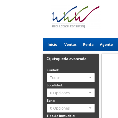
Inicio
Ventas
Renta
Agente
Búsqueda avanzada
Ciudad:
Todos
Localidad:
0 Opciones
Zona:
0 Opciones
Tipo de inmueble: