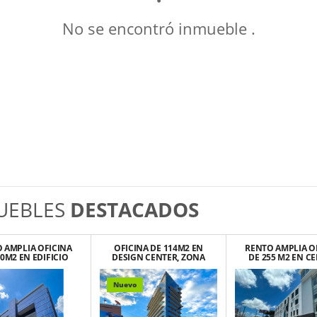
No se encontró inmueble .
UEBLES
DESTACADOS
 AMPLIA OFICINA
OFICINA DE 114M2 EN
RENTO AMPLIA O
70M2 EN EDIFICIO
DESIGN CENTER, ZONA
DE 255 M2 EN C
OVATI, ZONA 10
10
CORPORATIVO
PRÓCERES
Nuevo