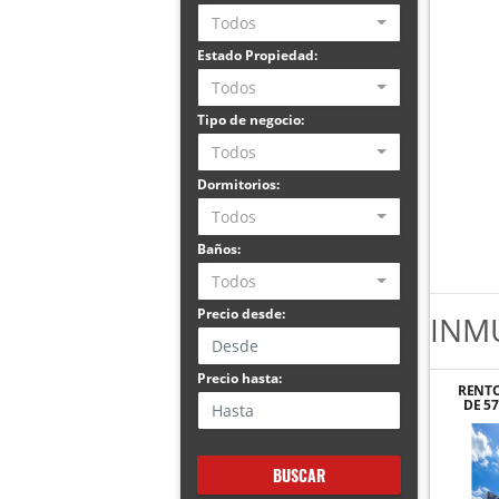
Todos
Estado Propiedad:
Todos
Tipo de negocio:
Todos
Dormitorios:
Todos
Baños:
Todos
Precio desde:
INM
Precio hasta:
RENTO
DE 5
REN
BUSCAR