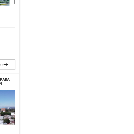
ón
 PARA
N
N
ONA 10