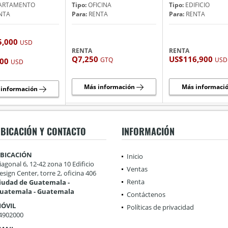
ARTAMENTO
Tipo:
OFICINA
Tipo:
EDIFICIO
NTA
Para:
RENTA
Para:
RENTA
5,000
USD
RENTA
RENTA
Q7,250
US$116,900
GTQ
USD
400
USD
Más información
Más informaci
 información
BICACIÓN Y CONTACTO
INFORMACIÓN
BICACIÓN
Inicio
iagonal 6, 12-42 zona 10 Edificio
Ventas
esign Center, torre 2, oficina 406
Renta
iudad de Guatemala -
uatemala - Guatemala
Contáctenos
ÓVIL
Políticas de privacidad
4902000