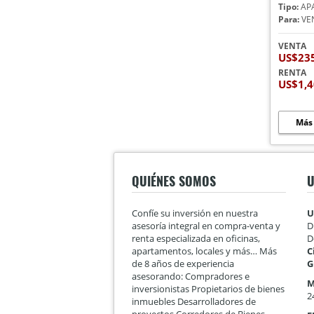
Tipo:
AP
Para:
VE
VENTA
US$23
RENTA
US$1,
Más
QUIÉNES SOMOS
U
Confíe su inversión en nuestra
U
asesoría integral en compra-venta y
D
renta especializada en oficinas,
D
apartamentos, locales y más… Más
C
de 8 años de experiencia
G
asesorando: Compradores e
M
inversionistas Propietarios de bienes
2
inmuebles Desarrolladores de