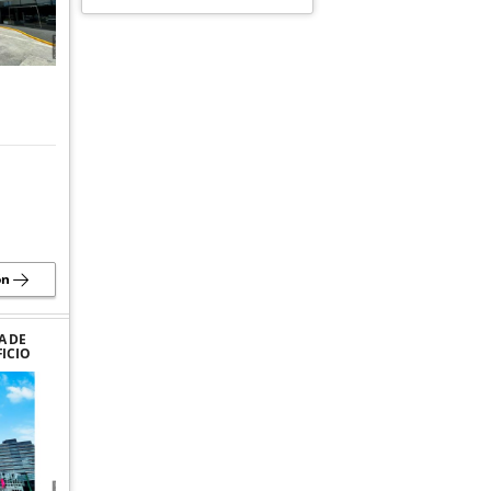
ón
A DE
FICIO
 ZONA