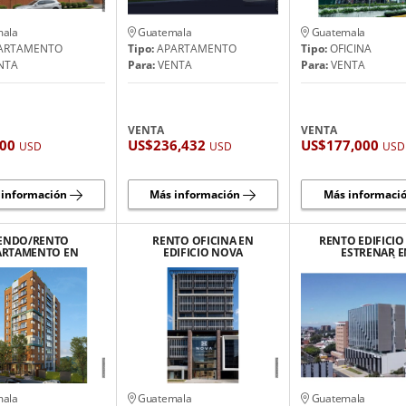
ala
Guatemala
Guatemala
ARTAMENTO
Tipo:
APARTAMENTO
Tipo:
OFICINA
NTA
Para:
VENTA
Para:
VENTA
VENTA
VENTA
400
US$236,432
US$177,000
USD
USD
USD
 información
Más información
Más informaci
ENDO/RENTO
RENTO OFICINA EN
RENTO EDIFICIO
ARTAMENTO EN
EDIFICIO NOVA
ESTRENAR E
CIO CASSIA, VH1,
REFORMADOR, ZONA 9
UBICACIÓ
ZONA 15
ESTRATÉGICA, Z
ala
Guatemala
Guatemala