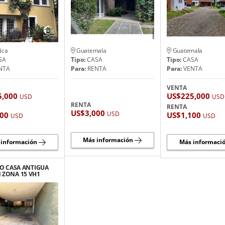
ica
Guatemala
Guatemala
SA
Tipo:
CASA
Tipo:
CASA
NTA
Para:
RENTA
Para:
VENTA
VENTA
5,000
US$225,000
USD
USD
RENTA
RENTA
US$3,000
USD
000
US$1,100
USD
USD
Más información
 información
Más informaci
O CASA ANTIGUA
 ZONA 15 VH1