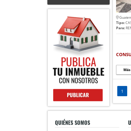
Guatem
Tipo:
CA
Para:
RE
CONSU
Más
1
QUIÉNES SOMOS
U