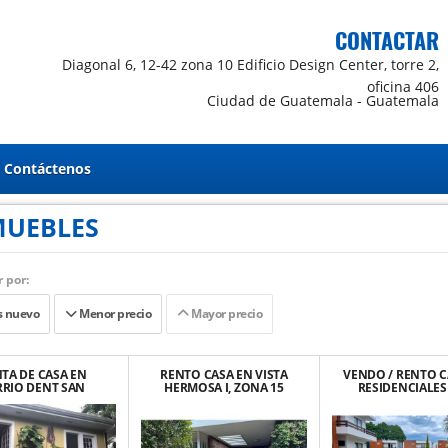
CONTACTAR
Diagonal 6, 12-42 zona 10 Edificio Design Center, torre 2,
oficina 406
Ciudad de Guatemala - Guatemala
Contáctenos
MUEBLES
 por:
 nuevo
Menor precio
Mayor precio
TA DE CASA EN
RENTO CASA EN VISTA
VENDO / RENTO C
RRIO DENT SAN
HERMOSA I, ZONA 15
RESIDENCIALES
 MONTES DE OCA
ANTONIO, KM. 16.