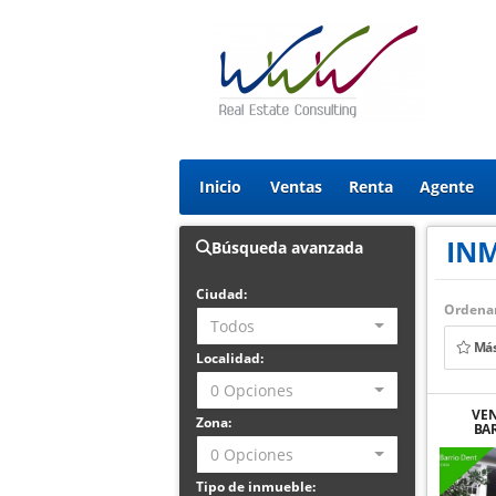
Inicio
Ventas
Renta
Agente
IN
Búsqueda avanzada
Ciudad:
Ordenar
Todos
Más
Localidad:
0 Opciones
VEN
Zona:
BA
PEDRO
0 Opciones
Tipo de inmueble: