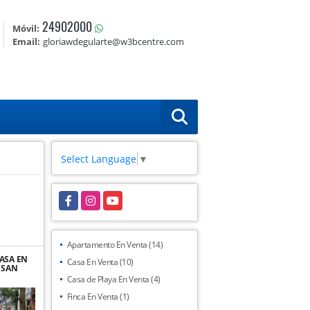
24902000
Móvil:
Email:
gloriawdegularte@w3bcentre.com
Select Language
▼
Facebook
Instagram
YouTube
Apartamento En Venta (14)
ASA EN
Casa En Venta (10)
 SAN
5 CAES
Casa de Playa En Venta (4)
Finca En Venta (1)