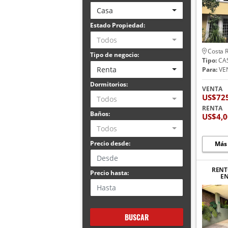
Casa
Estado Propiedad:
Todos
Costa R
Tipo de negocio:
Tipo:
CA
Renta
Para:
VE
Dormitorios:
VENTA
US$72
Todos
RENTA
Baños:
US$4,
Todos
Precio desde:
Más
RENT
Precio hasta:
EN
BUSCAR