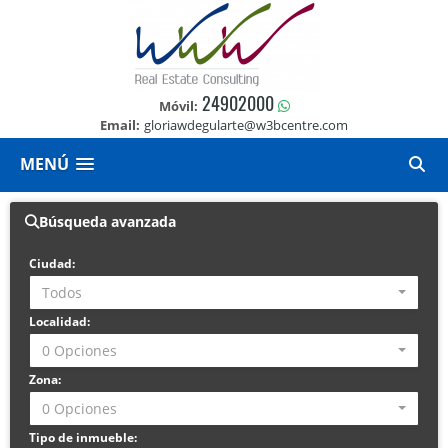
24902000
Móvil:
Email:
gloriawdegularte@w3bcentre.com
MENÚ
Búsqueda avanzada
Ciudad:
Todos
Localidad:
0 Opciones
Zona:
0 Opciones
Tipo de inmueble: