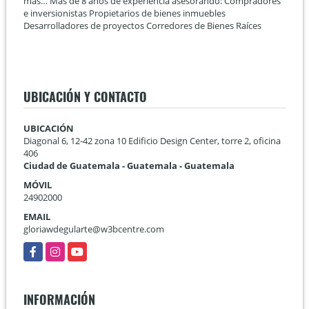
más… Más de 8 años de experiencia asesorando: Compradores
e inversionistas Propietarios de bienes inmuebles
Desarrolladores de proyectos Corredores de Bienes Raíces
UBICACIÓN Y CONTACTO
UBICACIÓN
Diagonal 6, 12-42 zona 10 Edificio Design Center, torre 2, oficina
406
Ciudad de Guatemala - Guatemala - Guatemala
MÓVIL
24902000
EMAIL
gloriawdegularte@w3bcentre.com
Facebook
Instagram
YouTube
INFORMACIÓN