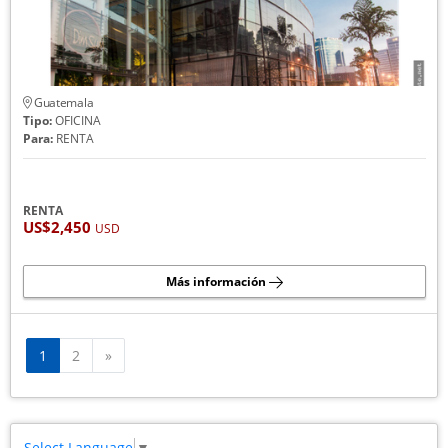
Guatemala
Tipo:
OFICINA
Para:
RENTA
RENTA
US$2,450
USD
Más información
Siguiente
1
2
»
Select Language
▼