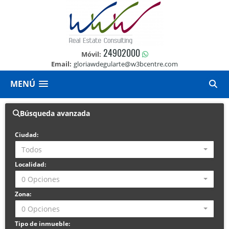
24902000
Móvil:
Email:
gloriawdegularte@w3bcentre.com
MENÚ
Búsqueda avanzada
Ciudad:
Todos
Localidad:
0 Opciones
Zona:
0 Opciones
Tipo de inmueble: