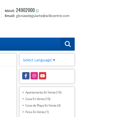
24902000
Móvil:
Email:
gloriawdegularte@w3bcentre.com
Select Language
▼
Facebook
Instagram
YouTube
Apartamento En Venta (14)
Casa En Venta (10)
Casa de Playa En Venta (4)
Finca En Venta (1)