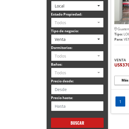
Local
Estado Propiedad:
Todos
Guatem
Tipo de negocio:
Tipo:
LO
Venta
Para:
VE
Dormitorios:
Todos
VENTA
US$37
Baños:
Todos
Más
Precio desde:
Precio hasta:
1
BUSCAR