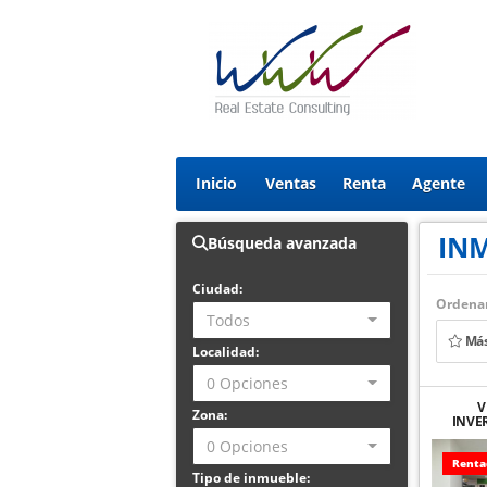
Inicio
Ventas
Renta
Agente
IN
Búsqueda avanzada
Ciudad:
Ordenar
Todos
Más
Localidad:
0 Opciones
V
Zona:
INVE
CO
0 Opciones
GALER
Renta
Tipo de inmueble: