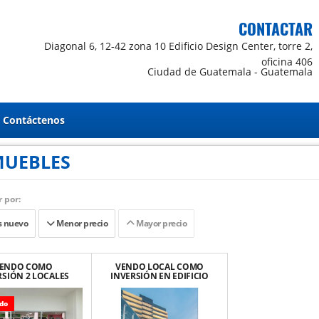
CONTACTAR
Diagonal 6, 12-42 zona 10 Edificio Design Center, torre 2,
oficina 406
Ciudad de Guatemala - Guatemala
Contáctenos
MUEBLES
 por:
 nuevo
Menor precio
Mayor precio
ENDO COMO
VENDO LOCAL COMO
RSIÓN 2 LOCALES
INVERSIÓN EN EDIFICIO
MERCIALES EN
DESIGN CENTER, ZONA
ÍAS PRIMMA, ZONA
10
7
do